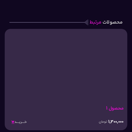
محصولات
مرتبط
محصول 1
1,300,000
تومان
خـــریـــد