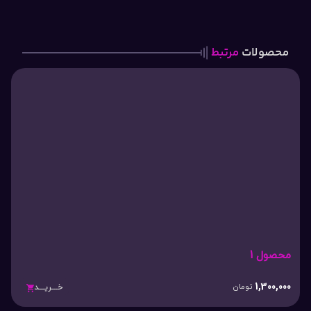
محصولات
مرتبط
محصول 1
1,300,000
تومان
خـــریـــد