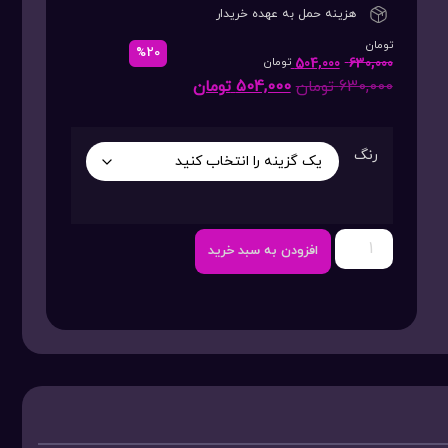
هزینه حمل به عهده خریدار
تومان
%20
504,000
630,000
تومان
630,000
تومان
504,000
تومان
رنگ
افزودن به سبد خرید