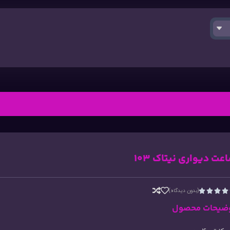
عت دیواری نیتاک 103
(بدون دیدگاه)




ضیحات محصول