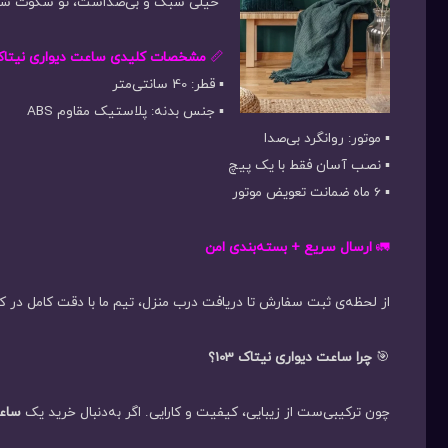
“خیلی سبک و بی‌صداست، تو سکوت شب 
📏
مشخصات کلیدی ساعت دیواری نیتاک 103
▪️ قطر: 40 سانتی‌متر
▪️ جنس بدنه: پلاستیک مقاوم ABS
▪️ موتور: روانگرد بی‌صدا
▪️ نصب آسان فقط با یک پیچ
▪️ 6 ماه ضمانت تعویض موتور
🚛
ارسال سریع + بسته‌بندی امن
از لحظه‌ی ثبت سفارش تا دریافت درب منزل، تیم ما با دقت کامل در کن
🎯
چرا ساعت دیواری نیتاک 103؟
چون ترکیبی‌ست از زیبایی، کیفیت و کارایی. اگر به‌دنبال خرید یک
ساعت