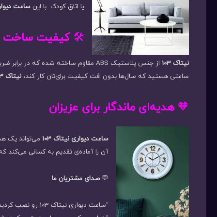
یا اتاق کودک. با این
ساعت دیوار
🛠️
کیفیت ساخت بال
نیتاک 103
از جنس پلاستیک ABS مقاوم ساخته شده که در برابر ضربه و تغییر رنگ مقاوم است. همچنین شیشه‌ی شفاف و عقربه‌های دقیق آن، جلوه‌ای لوکس به این
ساعتی هستید که سال‌ها بدون افت کیفیت برای‌تان کار کند،
نیتاک 103
🧡
هدیه‌ای ماندگار برای عزیزان
ساعت دیواری نیتاک 103
می‌تواند یک هدی
آن را آماده‌ی تقدیم به کسانی می‌کند ک
💬
صدای مشتریان ما
“ساعت دیواری نیتاک 103 رو نصب کردیم، همه مهمونا ازش تعریف کردن. واقعاً فضای خونمون متفاوت شده!”