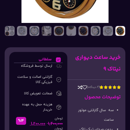
خرید ساعت دیواری
سلطانی
ارسال توسط فروشگاه
نیتاک 9
گارانتی اصالت و سلامت
فیزیکی کالا
(2 دیدگاه)





ضمانت تعویض کالا
توضیحات محصول
هزینه حمل به عهده
خریدار
سه سال گارانتی موتور
تومان
ساعت
%14
1,200,000
1,400,000
تومان
بدون صدای تیک تاک