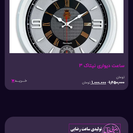
ساعت دیواری نیتاک 3
تومان
خـــریـــد
1,000,000
1,250,000
تومان